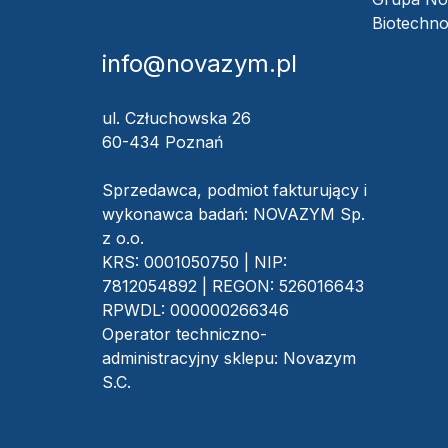
Biotechno
info@novazym.pl
ul. Człuchowska 26
60-434 Poznań
Sprzedawca, podmiot fakturujący i
wykonawca badań: NOVAZYM Sp.
z o.o.
KRS: 0001050750 | NIP:
7812054892 | REGON: 526016643
RPWDL: 000000266346
Operator techniczno-
administracyjny sklepu: Novazym
S.C.