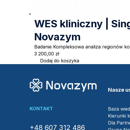
WES kliniczny | Sin
Novazym
Badanie Kompleksowa analiza regionów 
3 200,00
zł
Dodaj do koszyka
Nasze us
KONTAKT
Baza wie
Kierunki k
Dla Part
+48 607 312 486
Grupa N