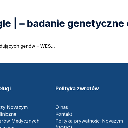
gle | – badanie genetyczne
kodujących genów – WES…
ługi
Polityka zwrotów
dzy Novazym
O nas
liniczne
Kontakt
nerów Medycznych
Polityka prywatności Novazym
ovazym
(RODO)