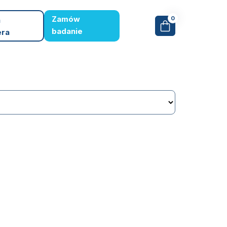
Zamów
0
a
badanie
era