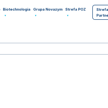
e
Biotechnologia
Grupa Novazym
Strefa POZ
Stref
Partn