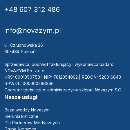
+48 607 312 486
info@novazym.pl
ul. Człuchowska 26
60-434 Poznań
Sprzedawca, podmiot fakturujący i wykonawca badań:
NOVAZYM Sp. z o.o.
KRS: 0001050750 | NIP: 7812054892 | REGON: 526016643
RPWDL: 000000266346
Operator techniczno-administracyjny sklepu: Novazym S.C.
Nasze usługi
Baza wiedzy Novazym
Kierunki kliniczne
Dla Partnerów Medycznych
Grupa Novazym