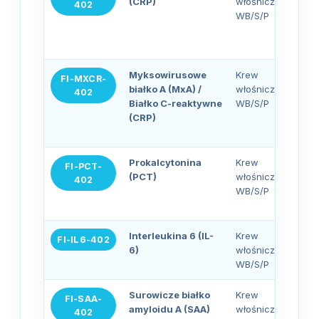
(CRP)
włośniczkowa,
402
WB/S/P
Myksowirusowe
Krew
FI-MXCR-
białko A (MxA) /
włośniczkowa,
402
Białko C-reaktywne
WB/S/P
(CRP)
Prokalcytonina
Krew
FI-PCT-
(PCT)
włośniczkowa,
402
WB/S/P
Interleukina 6 (IL-
Krew
FI-IL6-402
6)
włośniczkowa,
WB/S/P
Surowicze białko
Krew
FI-SAA-
amyloidu A (SAA)
włośniczkowa,
402