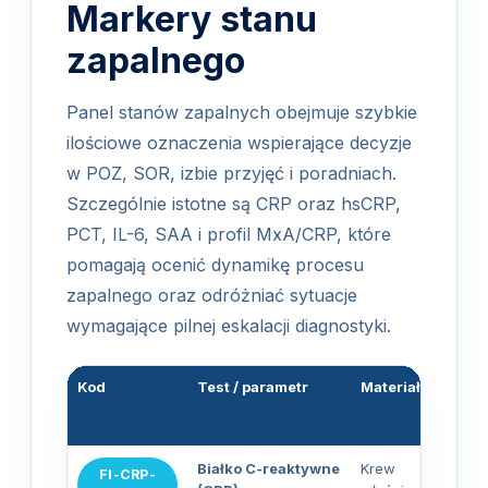
Markery stanu
zapalnego
Panel stanów zapalnych obejmuje szybkie
ilościowe oznaczenia wspierające decyzje
w POZ, SOR, izbie przyjęć i poradniach.
Szczególnie istotne są CRP oraz hsCRP,
PCT, IL-6, SAA i profil MxA/CRP, które
pomagają ocenić dynamikę procesu
zapalnego oraz odróżniać sytuacje
wymagające pilnej eskalacji diagnostyki.
Kod
Test / parametr
Materiał
r
o
Białko C-reaktywne
Krew
FI-CRP-