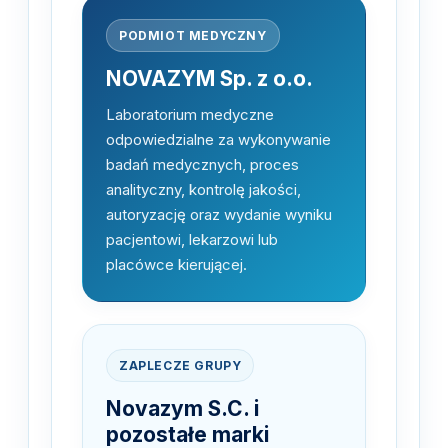
PODMIOT MEDYCZNY
NOVAZYM Sp. z o.o.
Laboratorium medyczne
odpowiedzialne za wykonywanie
badań medycznych, proces
analityczny, kontrolę jakości,
autoryzację oraz wydanie wyniku
pacjentowi, lekarzowi lub
placówce kierującej.
ZAPLECZE GRUPY
Novazym S.C. i
pozostałe marki