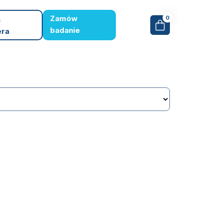
Zamów
0
a
badanie
era