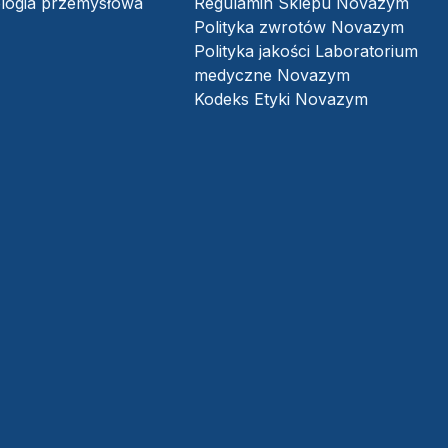
logia przemysłowa
Regulamin Sklepu Novazym
Polityka zwrotów Novazym
Polityka jakości Laboratorium
medyczne Novazym
Kodeks Etyki Novazym