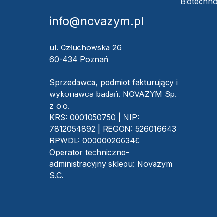
Biotechno
info@novazym.pl
ul. Człuchowska 26
60-434 Poznań
Sprzedawca, podmiot fakturujący i
wykonawca badań: NOVAZYM Sp.
z o.o.
KRS: 0001050750 | NIP:
7812054892 | REGON: 526016643
RPWDL: 000000266346
Operator techniczno-
administracyjny sklepu: Novazym
S.C.