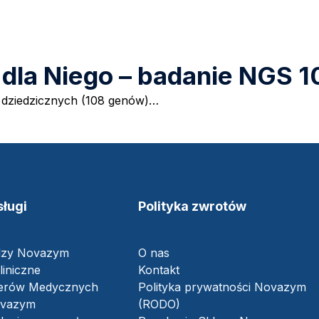
 i dla Niego – badanie NGS
dziedzicznych (108 genów)…
ługi
Polityka zwrotów
dzy Novazym
O nas
liniczne
Kontakt
nerów Medycznych
Polityka prywatności Novazym
ovazym
(RODO)