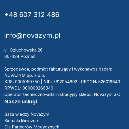
+48 607 312 486
info@novazym.pl
ul. Człuchowska 26
60-434 Poznań
Sprzedawca, podmiot fakturujący i wykonawca badań:
NOVAZYM Sp. z o.o.
KRS: 0001050750 | NIP: 7812054892 | REGON: 526016643
RPWDL: 000000266346
Operator techniczno-administracyjny sklepu: Novazym S.C.
Nasze usługi
Baza wiedzy Novazym
Kierunki kliniczne
Dla Partnerów Medycznych