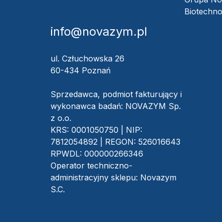
Biotechno
info@novazym.pl
ul. Człuchowska 26
60-434 Poznań
Sprzedawca, podmiot fakturujący i
wykonawca badań: NOVAZYM Sp.
z o.o.
KRS: 0001050750 | NIP:
7812054892 | REGON: 526016643
RPWDL: 000000266346
Operator techniczno-
administracyjny sklepu: Novazym
S.C.