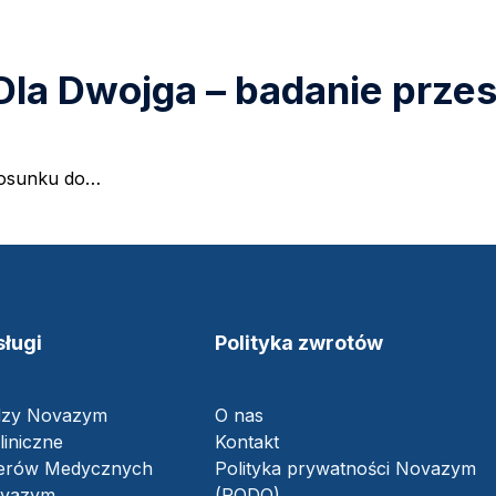
la Dwojga – badanie przes
tosunku do…
ługi
Polityka zwrotów
dzy Novazym
O nas
liniczne
Kontakt
nerów Medycznych
Polityka prywatności Novazym
ovazym
(RODO)