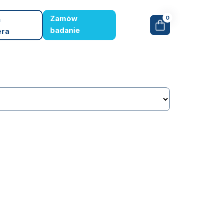
Zamów
0
a
badanie
era