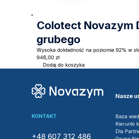
Colotect Novazym D
grubego
Wysoka dokładność na poziomie 92% w s
948,00
zł
Dodaj do koszyka
Nasze us
KONTAKT
Baza wie
Kierunki k
Dla Part
+48 607 312 486
Grupa N