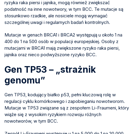
ryzyka raka piersi i jajnika, mogą również zwiększać
podatność na inne nowotwory, w tym BCC. Te mutacje są
stosunkowo rzadkie, ale nosiciele mogą wymagać
szczególnej uwagi i regularnych badań kontrolnych.
Mutacje w genach BRCA1 i BRCA2 występują u około 1 na
400 do 1 na 500 osób w populacji europejskiej. Osoby z
mutacjami w BRCA1 mają zwiększone ryzyko raka piersi,
jajnika oraz nieco podwyższone ryzyko BCC.
Gen TP53 – „strażnik
genomu”
Gen TP53, kodujący białko p53, pełni kluczową rolę w
regulacji cyklu komórkowego i zapobieganiu nowotworom.
Mutacje w TP53 związane są z zespołem Li-Fraumeni, który
wiąże się z wysokim ryzykiem rozwoju różnych
nowotworów, w tym BCC.
Zespół Li-Fraumeni występuje u 1 na 5,000 do 1 na 20,000